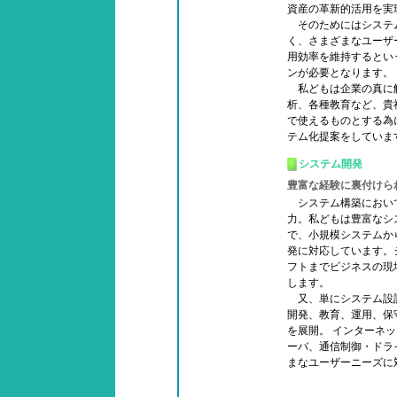
資産の革新的活用を実
そのためにはシステ
く、さまざまなユーザ
用効率を維持するとい
ンが必要となります。
私どもは企業の真に
析、各種教育など、貴
で使えるものとする為
テム化提案をしていま
システム開発
豊富な経験に裏付けら
システム構築におい
力。私どもは豊富なシ
で、小規模システムか
発に対応しています。
フトまでビジネスの現
します。
又、単にシステム設計
開発、教育、運用、保
を展開。 インターネ
ーバ、通信制御・ドラ
まなユーザーニーズに