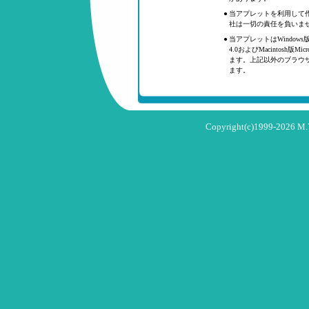
●
当アプレットを利用して
社は一切の責任を負いま
●
当アプレットはWindows版Netscape
4.0およびMacintosh版Micr
ます。上記以外のブラウ
ます。
Copyright(c)1999-2026 M.Y.T