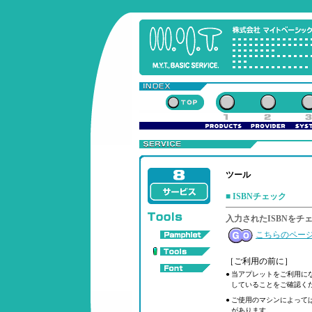
ツール
■ ISBNチェック
入力されたISBNをチ
こちらのペー
［ご利用の前に］
●
当アプレットをご利用にな
していることをご確認く
●
ご使用のマシンによっては
があります。