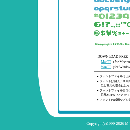
DOWNLOAD FREE
MacTT
（for Macin
WinTT
（for Wind
● フォントファイルは圧
● フォントは個人／商用
但し商用の場合にはなる
● フォントファイル自体
再配布は禁止とさせて
● フォントの感想などを
Copyright(c)1999-2026 M.Y.T