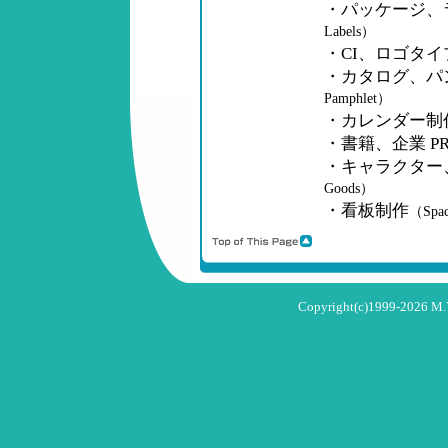
・パッケージ、
Labels）
・CI、ロゴタ
・カタログ、パ
Pamphlet）
・カレンダー制
・書籍、企業 P
・キャラクター
Goods）
・看板制作
（Spac
Copyright(c)1999-2026 M.Y.T