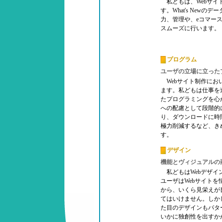
私どもは、Webサイ
す。What's New
力、管理や、eコマー
スムーズに行います。
プログラム
ユーザの立場に立った
Webサイト制作にお
ます。私どもは仕事を
たプログラミングを心
への配慮として段階的
り、ダウンロードに時
極力削減するなど、き
す。
デザイン
機能とヴィジュアルの
私どもはWebデザイ
ユーザはWebサイト
から、いくら見栄えが
てはいけません。しか
た目のデザインもパタ
いかに独創性を出すか