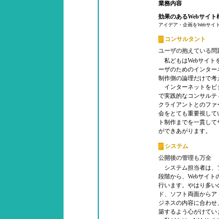
業務内容
効果のあるWebサイト
アイデア・企画をWebサイ
コンサルタント
ユーザの抱えている問
私どもはWebサイト
ーザのためのインター
制作側の論理だけで考
インターネットをビ
で実践的なコンサルテ
クライアントとのファ
会をとても重要視して
ト制作までを一貫して
ができあがります。
システム
公開後の管理も万全
システム担当者は、
段階から、Webサイ
行います。やはり多い
ド、ソフト両面からア
ジネスの内容に合わせ
築するよう心がけてい