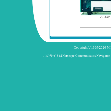
Copyright(c)1999-2026 M.Y.T
このサイトはNetscape Communicator/Navigat